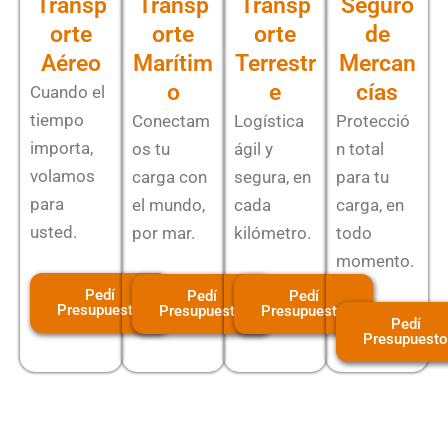
Transp
Transp
Transp
Seguro
orte
orte
orte
de
Aéreo
Marítim
Terrestr
Mercan
o
e
cías
Cuando el
tiempo
Conectam
Logística
Protecció
importa,
os tu
ágil y
n total
volamos
carga con
segura, en
para tu
para
el mundo,
cada
carga, en
usted.
por mar.
kilómetro.
todo
momento.
Pedí
Pedí
Pedí
Presupuesto
Presupuesto
Presupuesto
Pedí
Presupuesto