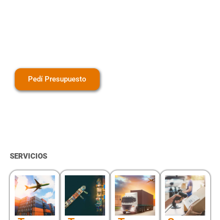
trazabilidad, seguridad
y costos optimizados.
Tu carga, en buenas
manos.
Pedí Presupuesto
SERVICIOS