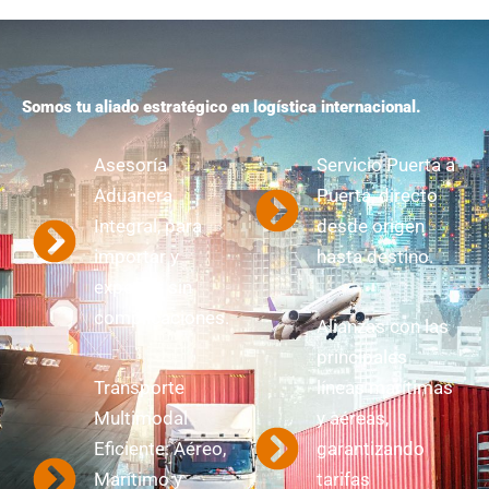
Somos tu aliado estratégico en logística internacional.
Asesoría
Servicio Puerta a
Aduanera
Puerta, directo
Integral, para
desde origen
importar y
hasta destino.
exportar sin
complicaciones.
Alianzas con las
principales
Transporte
líneas marítimas
Multimodal
y aéreas,
Eficiente: Aéreo,
garantizando
Marítimo y
tarifas